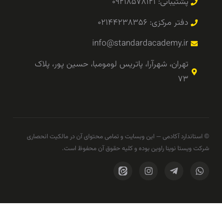
پشتیبانی: ۰۹۲۱۸۵۷۸۱۲۱
دفتر مرکزی: ۰۲۱۴۴۲۳۸۳۵۶
info@standardacademy.ir
تهران، شهرآرا، پاتریس لومومبا، حسین پور، پلاک
۷۳
© استاندارد آکادمی — این وبسایت و تمامی محتوای آن در مالکیت انحصاری
شرکت ویستا نوینا راوین بوده و کلیه حقوق آن محفوظ است.