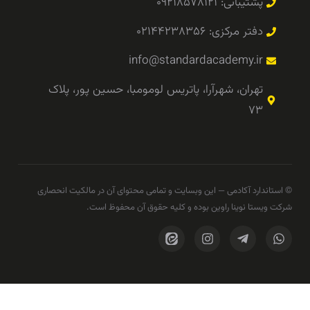
پشتیبانی: ۰۹۲۱۸۵۷۸۱۲۱
دفتر مرکزی: ۰۲۱۴۴۲۳۸۳۵۶
info@standardacademy.ir
تهران، شهرآرا، پاتریس لومومبا، حسین پور، پلاک
۷۳
© استاندارد آکادمی — این وبسایت و تمامی محتوای آن در مالکیت انحصاری
شرکت ویستا نوینا راوین بوده و کلیه حقوق آن محفوظ است.