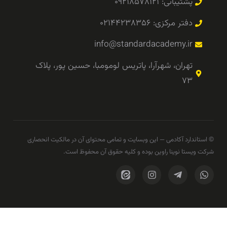
پشتیبانی: ۰۹۲۱۸۵۷۸۱۲۱
دفتر مرکزی: ۰۲۱۴۴۲۳۸۳۵۶
info@standardacademy.ir
تهران، شهرآرا، پاتریس لومومبا، حسین پور، پلاک
۷۳
© استاندارد آکادمی — این وبسایت و تمامی محتوای آن در مالکیت انحصاری
شرکت ویستا نوینا راوین بوده و کلیه حقوق آن محفوظ است.